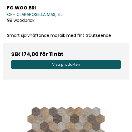
FG.WOO.BRI
CR+ CLARAROSELLA MAS, S.L.
98 woodbrick
Smart självhäftande mosaik med fint träutseende
SEK 174,00
för 11 nät
Visa produkten