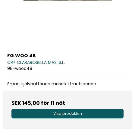
FG.WOO.48
CR+ CLARAROSELLA MAS, S.L.
98-wood48
Smart självhäftande mosaik i träutseende
SEK 145,00
för 11 nät
Visa produkten