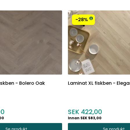
-28%
iskben - Bolero Oak
Laminat XL fiskben - Elega
00
422,00
00
Innan SEK 583,00
Se produkt
Se produkt