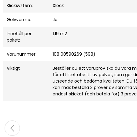
Klicksystem:
Xlock
Golvvärme:
Ja
Innehåll per
1,19 m2
paket:
Varunummer:
108 00590269 (598)
Viktigt
Beställer du ett varuprov ska du vara
får ett litet utsnitt av golvet, som ger 
utseende och bedöma kvaliteten. Du får
kan max beställa 3 prover av samma vara
endast skickat (och betala för) 3 prove