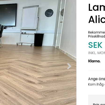
Lam
Ali
Rekommen
Prisskillna
SEK
INKL. MO
Ange öns
Kom ihåg a
Pris p