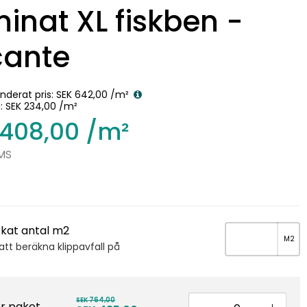
inat XL fiskben -
cante
derat pris:
SEK 642,00
/m²
d:
SEK 234,00
/m²
 408,00
/m²
MS
kat antal m2
tt beräkna klippavfall på
SEK 764,00
er paket