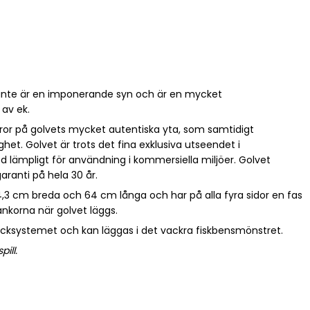
cante är en imponerande syn och är en mycket
 av ek.
or på golvets mycket autentiska yta, som samtidigt
lighet. Golvet är trots det fina exklusiva utseendet i
ed lämpligt för användning i kommersiella miljöer. Golvet
aranti på hela 30 år.
4,3 cm breda och 64 cm långa och har på alla fyra sidor en fas
nkorna när golvet läggs.
licksystemet och kan läggas i det vackra fiskbensmönstret.
ill.