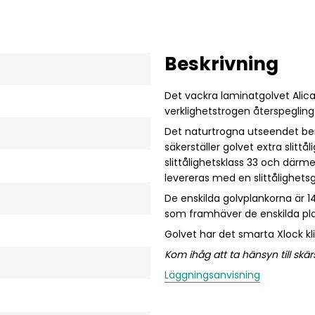
Beskrivning
Det vackra laminatgolvet Ali
verklighetstrogen återspegling
Det naturtrogna utseendet ber
säkerställer golvet extra slittå
slittålighetsklass 33 och därm
levereras med en slittålighetsg
De enskilda golvplankorna är 1
som framhäver de enskilda pla
Golvet har det smarta Xlock k
Kom ihåg att ta hänsyn till skärsp
Läggningsanvisning