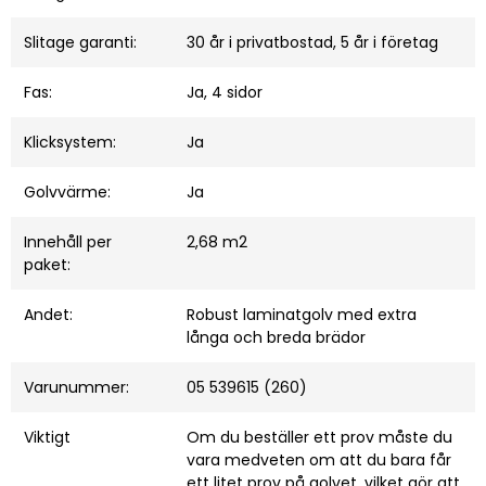
Slitage garanti:
30 år i privatbostad, 5 år i företag
Fas:
Ja, 4 sidor
Klicksystem:
Ja
Golvvärme:
Ja
Innehåll per
2,68 m2
paket:
Andet:
Robust laminatgolv med extra
långa och breda brädor
Varunummer:
05 539615 (260)
Viktigt
Om du beställer ett prov måste du
vara medveten om att du bara får
ett litet prov på golvet, vilket gör att