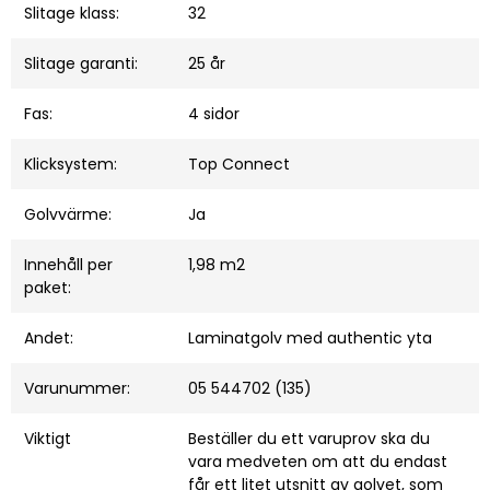
Slitage klass:
32
Slitage garanti:
25 år
Fas:
4 sidor
Klicksystem:
Top Connect
Golvvärme:
Ja
Innehåll per
1,98 m2
paket:
Andet:
Laminatgolv med authentic yta
Varunummer:
05 544702 (135)
Viktigt
Beställer du ett varuprov ska du
vara medveten om att du endast
får ett litet utsnitt av golvet, som