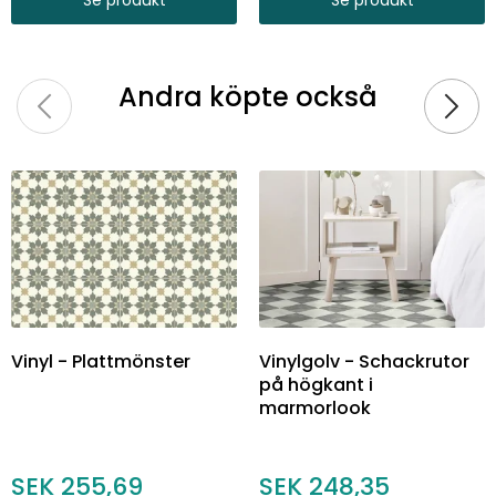
Andra köpte också
Vinyl - Plattmönster
Vinylgolv - Schackrutor
på högkant i
marmorlook
255,69
248,35