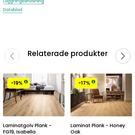
Läggningsanvisning
Datablad
Relaterade produkter
-19%
-17%
Laminatgolv Plank -
Laminat Plank - Honey
FG19, Isabella
Oak