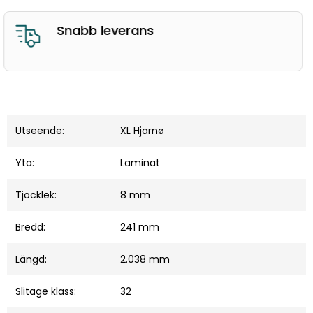
Bra kundservice
Utseende:
XL Hjarnø
Yta:
Laminat
Tjocklek:
8 mm
Bredd:
241 mm
Längd:
2.038 mm
Slitage klass:
32