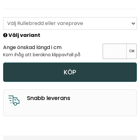
Välj Rullebredd eller vareprøve
Välj variant
Ange önskad längd i cm
Kom ihåg att beräkna klippavfall på
KÖP
verans
Bra kun