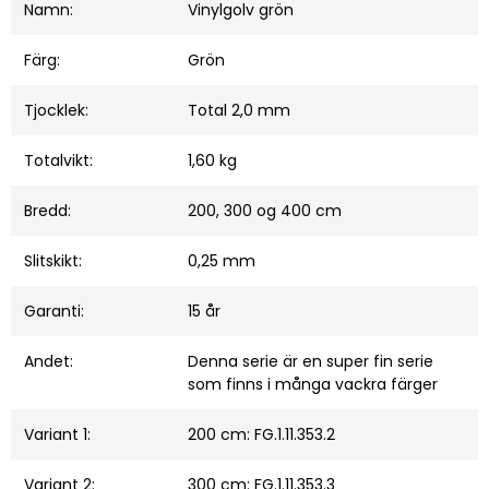
Namn:
Vinylgolv grön
Färg:
Grön
Tjocklek:
Total 2,0 mm
Totalvikt:
1,60 kg
Bredd:
200, 300 og 400 cm
Slitskikt:
0,25 mm
Garanti:
15 år
Andet:
Denna serie är en super fin serie
som finns i många vackra färger
Variant 1:
200 cm: FG.1.11.353.2
Variant 2:
300 cm: FG.1.11.353.3