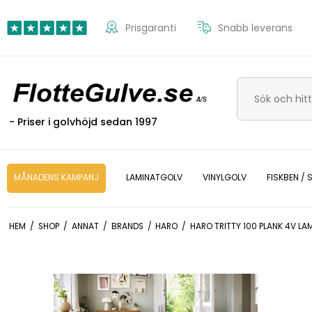
Prisgaranti
Snabb leverans
- Priser i golvhöjd sedan 1997
MÅNADENS KAMPANJ
LAMINATGOLV
VINYLGOLV
FISKBEN /
HEM
/
SHOP
/
ANNAT
/
BRANDS
/
HARO
/
HARO TRITTY 100 PLANK 4V LA