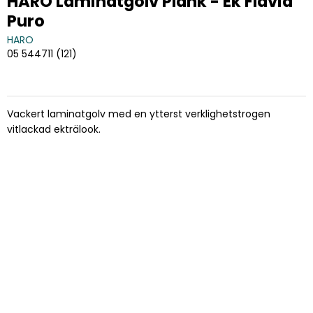
HARO Laminatgolv Plank - Ek Flavia
Puro
HARO
05 544711 (121)
Vackert laminatgolv med en ytterst verklighetstrogen
vitlackad ekträlook.